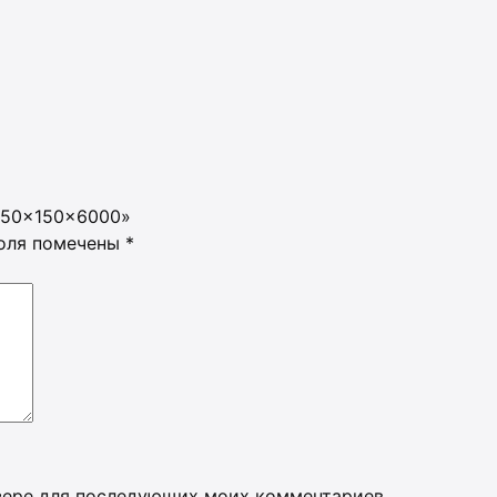
 150×150×6000»
поля помечены
*
узере для последующих моих комментариев.