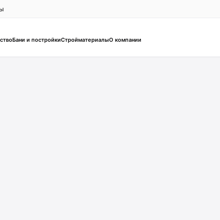
ты
ство
Бани и постройки
Стройматериалы
О компании