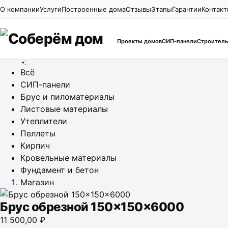
Перейти к содержимому
О компании
Услуги
Построенные дома
Отзывы
Этапы
Гарантии
Контак
Проекты домов
СИП-панели
Строитель
Всё
СИП-панели
Брус и пиломатериалы
Листовые материалы
Утеплители
Пеллеты
Кирпич
Кровельные материалы
Фундамент и бетон
Магазин
Брус обрезной 150×150×6000
11 500,00
₽