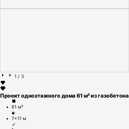
1
/ 3
Проект одноэтажного дома 61 м² из газобетона
61 м²
7×11 м